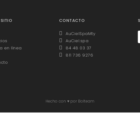
 SITIO
CONTACTO
AuCielSpaMty
cios
AuCiel.spa
a en línea
84 48 03 37
811 736 9276
acto
Hecho con ♥ por Bolteam