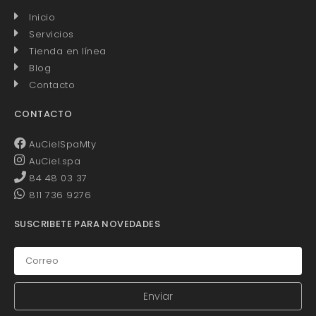
Inicio
Servicios
Tienda en línea
Blog
Contacto
CONTACTO
AuCielSpaMty
AuCiel.spa
84 48 03 37
811 736 9276
SUSCRIBETE PARA NOVEDADES
Enviar