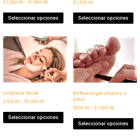
$
1,000.00
–
$
1,800.00
$
1,300.00
Seleccionar opciones
Seleccionar opciones
Limpieza facial
Reflexología (manos o
pies)
$
750.00
–
$
5,000.00
$
600.00
–
$
1,000.00
Seleccionar opciones
Seleccionar opciones