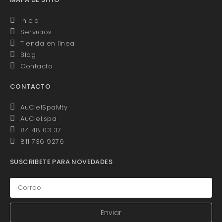
Inicio
Servicios
Tienda en línea
Blog
Contacto
CONTACTO
AuCielSpaMty
AuCiel.spa
84 48 03 37
811 736 9276
SUSCRIBETE PARA NOVEDADES
Enviar