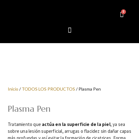
Inicio
/
TODOS LOS PRODUCTOS
/ Plasma Pen
Plasma Pen
Tratamiento que
actúa en la superficie de la piel
, ya sea
sobre una lesión superficial, arrugas o flacidez sin dañar capas
más profundas y así evitar la formación de cicatrices. Forma