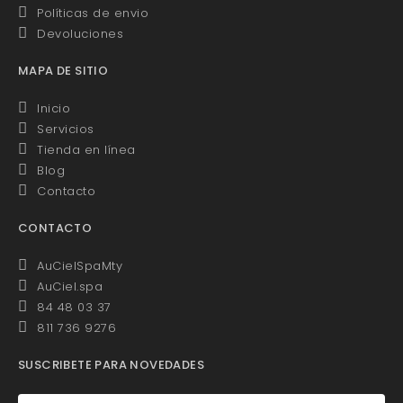
Políticas de envio
Devoluciones
MAPA DE SITIO
Inicio
Servicios
Tienda en línea
Blog
Contacto
CONTACTO
AuCielSpaMty
AuCiel.spa
84 48 03 37
811 736 9276
SUSCRIBETE PARA NOVEDADES