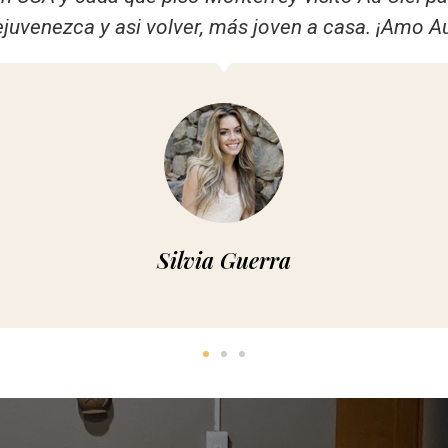
nte atención de parte del personal, sin duda volverí
Karen León