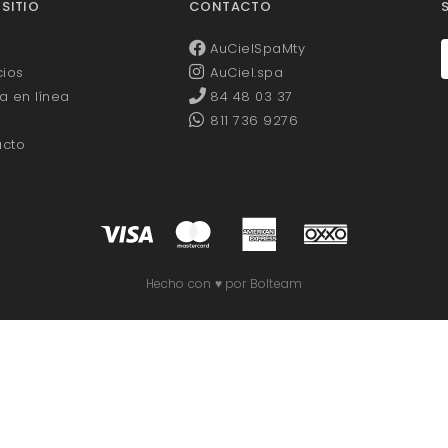
 SITIO
CONTACTO
AuCielSpaMty
cios
AuCiel.spa
a en línea
84 48 03 37
811 736 9276
acto
Hecho con ♥ por Bolteam