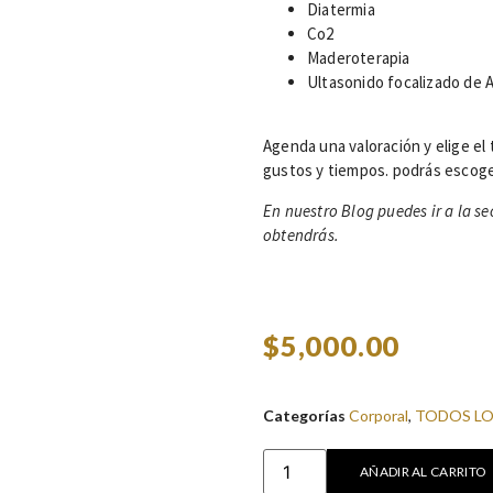
Diatermia
Co2
Maderoterapia
Ultasonido focalizado de A
Agenda una valoración y elige e
gustos y tiempos. podrás escog
En nuestro Blog puedes ir a la se
obtendrás.
$
5,000.00
Categorías
Corporal
,
TODOS L
AÑADIR AL CARRITO