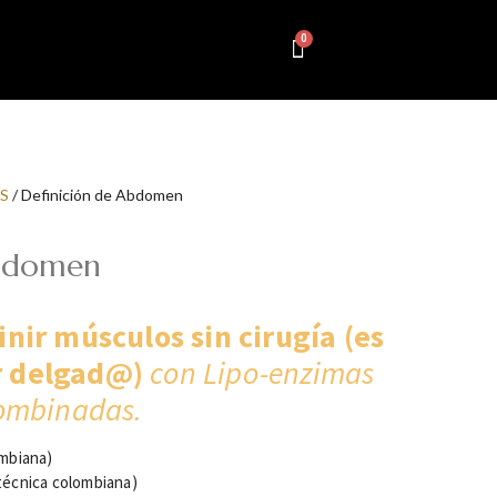
S
/ Definición de Abdomen
Abdomen
inir músculos sin cirugía (es
r delgad@)
con Lipo-enzimas
combinadas.
ombiana)
técnica colombiana)