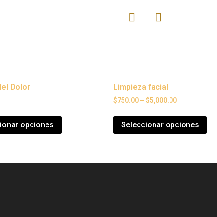
del Dolor
Limpieza facial
$
750.00
–
$
5,000.00
ionar opciones
Seleccionar opciones