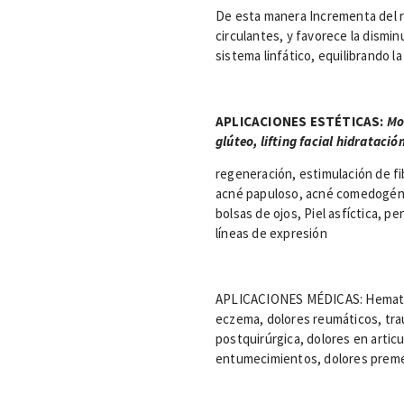
De esta manera Incrementa del ri
circulantes, y favorece la disminu
sistema linfático, equilibrando l
APLICACIONES ESTÉTICAS:
Mol
glúteo, lifting facial hidratación
regeneración, estimulación de fi
acné papuloso, acné comedogéni
bolsas de ojos, Piel asfíctica, p
líneas de expresión
APLICACIONES MÉDICAS: Hematomas
eczema, dolores reumáticos, tra
postquirúrgica, dolores en artic
entumecimientos, dolores premen