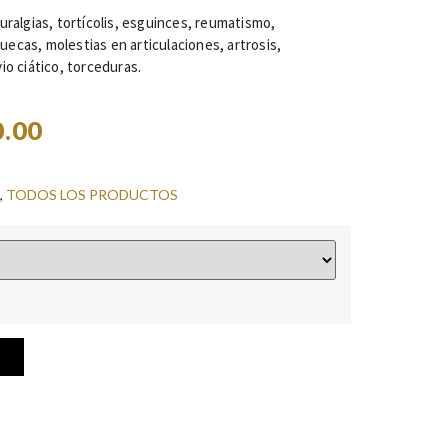
lgias, tortícolis, esguinces, reumatismo,
ecas, molestias en articulaciones, artrosis,
io ciático, torceduras.
0.00
,
TODOS LOS PRODUCTOS