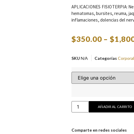
APLICACIONES FISIOTERPIA: Neura
hematomas, bursites, reuma, jaqu
inflamaciones, dolencias del nerv
$
350.00
–
$
1,80
SKU
N/A
Categorías
Corporal
AÑADIR AL CARRITO
Comparte en redes sociales