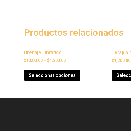
Productos relacionados
Drenaje Linfático
Terapia 
$
1,000.00
–
$
1,800.00
$
1,200.00
Seleccionar opciones
Selecc