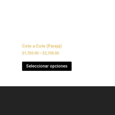
Cote a Cote (Pareja)
$
1,750.00
–
$
2,700.00
Seleccionar opciones