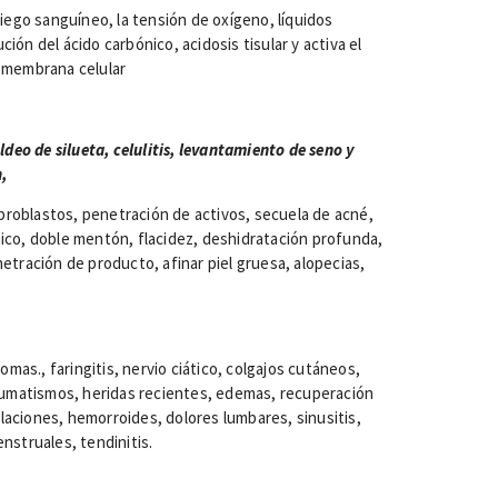
ego sanguíneo, la tensión de oxígeno, líquidos
ción del ácido carbónico, acidosis tisular y activa el
a membrana celular
deo de silueta, celulitis, levantamiento de seno y
,
broblastos, penetración de activos, secuela de acné,
co, doble mentón, flacidez, deshidratación profunda,
enetración de producto, afinar piel gruesa, alopecias,
., faringitis, nervio ciático, colgajos cutáneos,
umatismos, heridas recientes, edemas, recuperación
ulaciones, hemorroides, dolores lumbares, sinusitis,
struales, tendinitis.