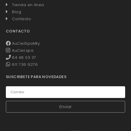
Tienda en línea
Blog
Contacto
CONTACTO
AuCielSpaMty
AuCiel.spa
84 48 03 37
811 736 9276
SUSCRIBETE PARA NOVEDADES
Enviar