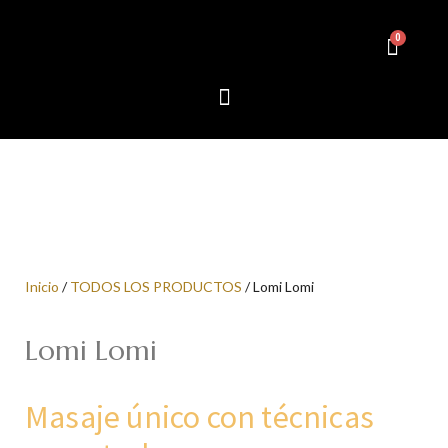
Inicio
/
TODOS LOS PRODUCTOS
/ Lomi Lomi
Lomi Lomi
Masaje único con t
écnicas